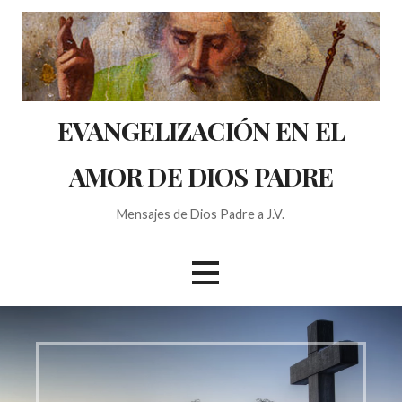
S
a
l
t
a
EVANGELIZACIÓN EN EL
r
a
AMOR DE DIOS PADRE
l
c
o
Mensajes de Dios Padre a J.V.
n
t
e
n
i
d
o