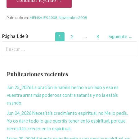
Publicado en:
MENSAJES 2008
,
Noviembre 2008
Página 1 de 8
N
1
2
…
8
Siguiente →
B
a
u
s
v
c
Publicaciones recientes
e
a
r
g
Jun 25_2026 La oración la habéis hecho a un lado y esa es
:
vuestra arma más poderosa contra satanás y no la estáis
a
usando.
c
Jun 04_2026 Necesitáis crecimiento espiritual, no Me lo pedís,
Yo os daré todo lo que queráis tener en lo espiritual, porque
i
necesitáis crecer en lo espiritual.
ó
Mayo 28_2026 Satanás os ha llevado a una pereza espiritual, os