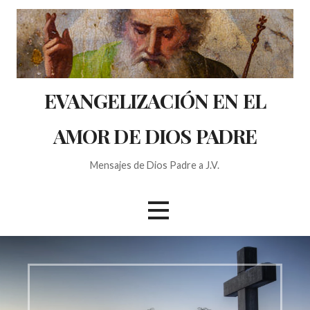
S
a
l
t
a
EVANGELIZACIÓN EN EL
r
a
AMOR DE DIOS PADRE
l
c
o
Mensajes de Dios Padre a J.V.
n
t
e
n
i
d
o