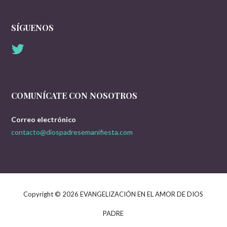
e
a
g
SÍGUENOS
d
o
r
a
í
a
s
COMUNÍCATE CON NOSOTROS
Correo electrónico
contacto@diospadresemanifiesta.com
Copyright © 2026 EVANGELIZACIÓN EN EL AMOR DE DIOS
PADRE