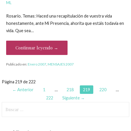
ML
Rosario. Temas: Haced una recapitulación de vuestra vida
honestamente, ante Mi Presencia, ahorita que estáis todavía en
vida. Que sea…
Continuar leyendo →
Publicado en:
Enero 2007
,
MENSAJES 2007
Página 219 de 222
N
← Anterior
1
…
218
219
220
…
a
222
Siguiente →
B
v
u
e
s
c