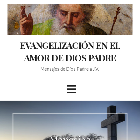
S
a
l
t
a
EVANGELIZACIÓN EN EL
r
a
AMOR DE DIOS PADRE
l
c
Mensajes de Dios Padre a J.V.
o
n
t
e
n
i
d
o
Mensajes