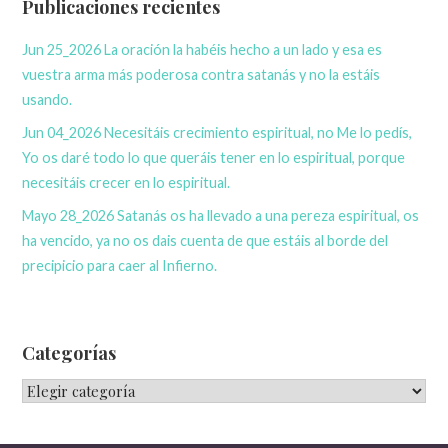
g
Publicaciones recientes
a
a
r
Jun 25_2026 La oración la habéis hecho a un lado y esa es
:
c
vuestra arma más poderosa contra satanás y no la estáis
usando.
i
Jun 04_2026 Necesitáis crecimiento espiritual, no Me lo pedís,
ó
Yo os daré todo lo que queráis tener en lo espiritual, porque
necesitáis crecer en lo espiritual.
n
Mayo 28_2026 Satanás os ha llevado a una pereza espiritual, os
d
ha vencido, ya no os dais cuenta de que estáis al borde del
precipicio para caer al Infierno.
e
E
Categorías
n
C
t
a
r
t